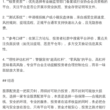
1. **核查资质**：优先选择有金融监管部门备案或行业协会会员资格的
平台。关注平台是否公开展示营业执照、资金存管证明等文件。
2. **测试系统**：申请模拟账户或小额实盘体验，亲自感受交易速度、
风控规则、提现流程。正规平台通常支持快速出入金，且无隐形收
费。
3. **参考口碑**：在第三方论坛、投资者社群中搜索平台评价，重点关
注负面反馈（如无法提现、恶意平仓等）。多方交叉验证信息真实
性。
4. **理性评估杠杆**：警惕宣传“超高杠杆”、“零风险”的平台。高杠杆
意味着高风险，专业平台会主动提醒投资者合理控制仓位，而非一味
鼓励放大资金。
## 结语
股票配资是一把双刃剑，用得好可助力投资，用不好则可能放大损
失。选择一家专业股票配资平台，本质是选择一份保障——合规的底
线、安全的环境、专业的服务。投资者在追求收益的同时，务必把合
规与安全放在首位。只有平台可靠，资金才能安心，投资之路才能行