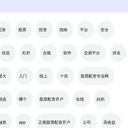
配资
股票
投资
指南
平台
安全
优选
杠杆
合规
软件
交易平台
排名
最大
入门
线上
十倍
股票配资专业网
精选
哪个
股票配资开户
在线
好的
融资
app
正规股票配资开户
公司
高收益