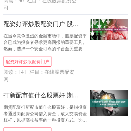
阅读：
90
栏目：
在线股票配资公
司
配资好评炒股配资门户 股票配资平台网站：安全可靠，助您投资无忧
在当今竞争激烈的金融市场中，股票配资平
台已成为投资者寻求更高回报的重要工具。
然而，选择一个安全可靠的平台至关重要配
资好评炒股配资门户，以确保您的资金和投
配资好评炒股配资门户
资安全。....
阅读：
141
栏目：
在线股票配资
网
打新配市值什么股票好 期货配资正规平台推荐：安全可靠，助你稳健获利
期货配资打新配市值什么股票好，是指投资
者通过向配资公司借入资金，放大交易资金
杠杆，以提高收益率的一种投资方式。选择
正规的期货配资平台打新配市值什么股票好