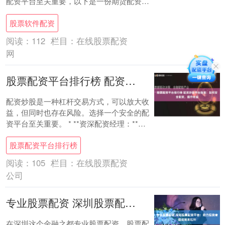
配资平台至关重要，以下是一份期货配资平
台排行榜，助你把握投资先机： * **放大收
股票软件配资
益....
阅读：
112
栏目：
在线股票配资
网
股票配资平台排行榜 配资炒股平台指南：如何安全配资，提升收益
配资炒股是一种杠杆交易方式，可以放大收
益，但同时也存在风险。选择一个安全的配
资平台至关重要。 * **资深配资经理：**具
备丰富的配资经验，熟悉行业法规，善于
股票配资平台排行榜
风....
阅读：
105
栏目：
在线股票配资
公司
专业股票配资 深圳股票配资平台：助力投资者撬动资本杠杆
在深圳这个金融之都专业股票配资，股票配