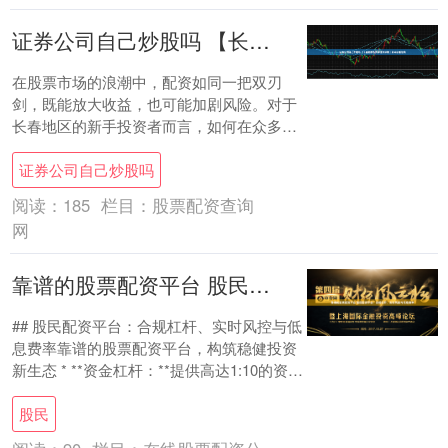
证券公司自己炒股吗 【长春股票配资平台测评榜】新手必看指南
在股票市场的浪潮中，配资如同一把双刃
剑，既能放大收益，也可能加剧风险。对于
长春地区的新手投资者而言，如何在众多配
资平台中做出明智选择，是踏入市场的关键
证券公司自己炒股吗
第一步。本....
阅读：
185
栏目：
股票配资查询
网
靠谱的股票配资平台 股民配资平台：合规杠杆、实时风控与低息费率
## 股民配资平台：合规杠杆、实时风控与低
息费率靠谱的股票配资平台，构筑稳健投资
新生态 * **资金杠杆：**提供高达1:10的资金
杠杆，放大投资收益。 在瞬息....
股民