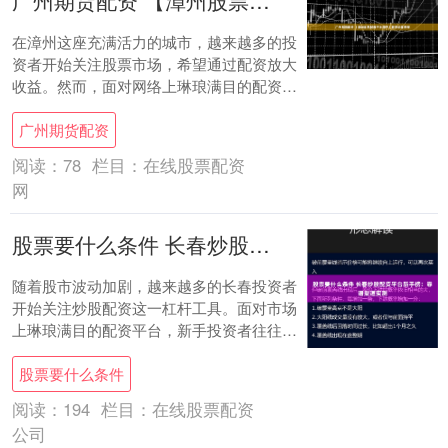
广州期货配资 【漳州股票配资平台测评】新手必看榜单
在漳州这座充满活力的城市，越来越多的投
资者开始关注股票市场，希望通过配资放大
收益。然而，面对网络上琳琅满目的配资平
台广告，新手往往眼花缭乱，不知如何选
广州期货配资
择。一个不....
阅读：
78
栏目：
在线股票配资
网
股票要什么条件 长春炒股配资平台新手榜：靠谱渠道实测
随着股市波动加剧，越来越多的长春投资者
开始关注炒股配资这一杠杆工具。面对市场
上琳琅满目的配资平台，新手投资者往往眼
花缭乱，不知如何选择。本文通过对长春地
股票要什么条件
区多家配....
阅读：
194
栏目：
在线股票配资
公司