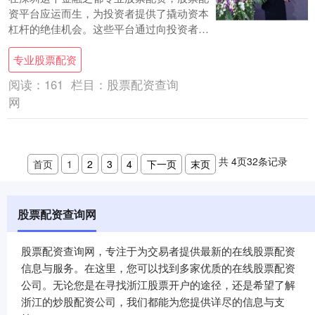
资平台应运而生，为投资者提供了撬动资本
杠杆的绝佳机会。这些平台通过向投资者提
供资金，帮助他们放大投资规模，从而获得
专业股票配资
更高的收....
阅读：
161
栏目：
股票配资查询
网
共
4
页
32
条记录
首页
1
2
3
4
下一页
末页
股票配资查询网
股票配资查询网，专注于为交易者提供最新的在线股票配资
信息与服务。在这里，您可以找到多家优质的在线股票配资
公司。无论您是在寻找浙江股票开户的途径，还是希望了解
浙江的炒股配资公司，我们都能为您提供详尽的信息与支