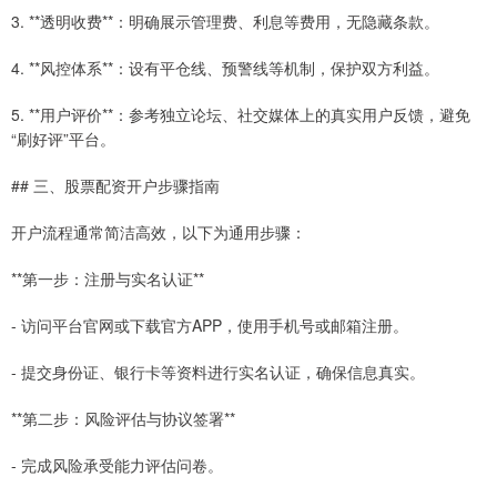
3. **透明收费**：明确展示管理费、利息等费用，无隐藏条款。
4. **风控体系**：设有平仓线、预警线等机制，保护双方利益。
5. **用户评价**：参考独立论坛、社交媒体上的真实用户反馈，避免
“刷好评”平台。
## 三、股票配资开户步骤指南
开户流程通常简洁高效，以下为通用步骤：
**第一步：注册与实名认证**
- 访问平台官网或下载官方APP，使用手机号或邮箱注册。
- 提交身份证、银行卡等资料进行实名认证，确保信息真实。
**第二步：风险评估与协议签署**
- 完成风险承受能力评估问卷。