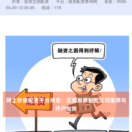
作者：股票交易配资
平台：股票配资查询网
更新：2026-
04-20 12:35:49
阅读：118