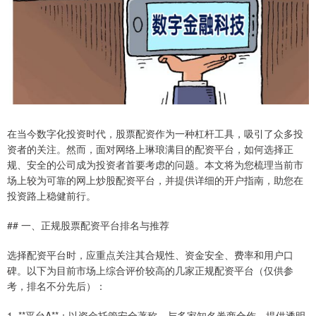
在当今数字化投资时代，股票配资作为一种杠杆工具，吸引了众多投
资者的关注。然而，面对网络上琳琅满目的配资平台，如何选择正
规、安全的公司成为投资者首要考虑的问题。本文将为您梳理当前市
场上较为可靠的网上炒股配资平台，并提供详细的开户指南，助您在
投资路上稳健前行。
## 一、正规股票配资平台排名与推荐
选择配资平台时，应重点关注其合规性、资金安全、费率和用户口
碑。以下为目前市场上综合评价较高的几家正规配资平台（仅供参
考，排名不分先后）：
1. **平台A**：以资金托管安全著称，与多家知名券商合作，提供透明