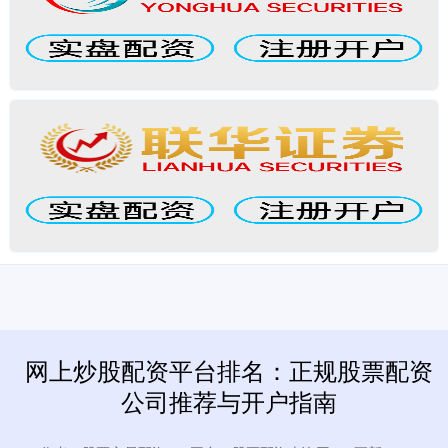
网上炒股配资平台排名：正规股票配资
公司推荐与开户指南