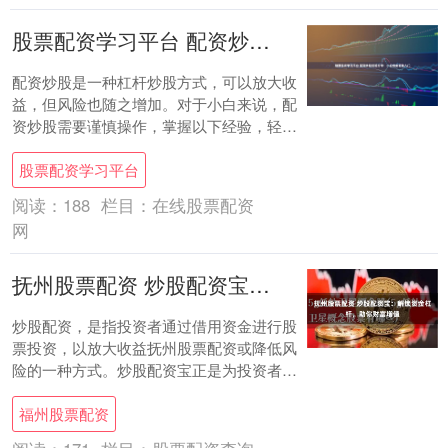
股票配资学习平台 配资炒股经验分享：小白也能轻松入门
配资炒股是一种杠杆炒股方式，可以放大收
益，但风险也随之增加。对于小白来说，配
资炒股需要谨慎操作，掌握以下经验，轻松
入门： * **正规平台：**选择受监管的正
股票配资学习平台
规....
阅读：
188
栏目：
在线股票配资
网
抚州股票配资 炒股配资宝：解锁资金杠杆，助你财富增值
炒股配资，是指投资者通过借用资金进行股
票投资，以放大收益抚州股票配资或降低风
险的一种方式。炒股配资宝正是为投资者提
供配资服务的平台，帮助他们解锁资金杠
福州股票配资
杆，实现财....