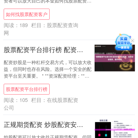
资者可以放大自己的本金如何找股票配资客
户，从而获得更高的收益。 * **便捷操作：
如何找股票配资客户
*....
阅读：
189
栏目：
股票配资查询
网
股票配资平台排行榜 配资炒股平台指南：如何安全配资，提升收益
配资炒股是一种杠杆交易方式，可以放大收
益，但同时也存在风险。选择一个安全的配
资平台至关重要。 * **资深配资经理：**具
备丰富的配资经验，熟悉行业法规，善于
股票配资平台排行榜
风....
阅读：
105
栏目：
在线股票配资
公司
正规期货配资 炒股配资安全指南：保障资金，避免风险
炒股配资可以放大收益正规期货配资，但同