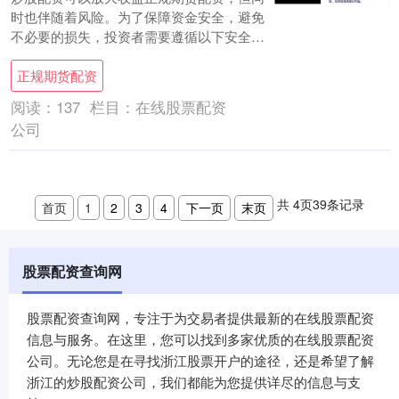
时也伴随着风险。为了保障资金安全，避免
不必要的损失，投资者需要遵循以下安全指
南： 期货配资的杠杆倍数通常为1:5至
正规期货配资
1:10....
阅读：
137
栏目：
在线股票配资
公司
共
4
页
39
条记录
首页
1
2
3
4
下一页
末页
股票配资查询网
股票配资查询网，专注于为交易者提供最新的在线股票配资
信息与服务。在这里，您可以找到多家优质的在线股票配资
公司。无论您是在寻找浙江股票开户的途径，还是希望了解
浙江的炒股配资公司，我们都能为您提供详尽的信息与支