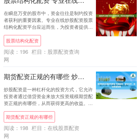
股票结构化配资 专业在线炒股配资，助您轻松把握市场机遇
在瞬息万变的股市中，资金往往是制约投资
者获利的重要因素。专业在线炒股配资股票
结构化配资平台应运而生，为投资者提供杠
杆资金，助力其放大收益。 福辰股票配资的
股票结构化配资
核心竞....
阅读：
196
栏目：
股票配资查询
网
期货配资正规的有哪些 炒股配资，轻松杠杆，助你财富倍增
炒股配资是一种杠杆化的投资方式，它允许
投资者通过借贷资金来放大投资规模期货配
资正规的有哪些，从而获得更高的收益。对
于资金有限的投资者来说，配资可以提供一
期货配资正规的有哪些
个快速增....
阅读：
198
栏目：
在线股票配资
网