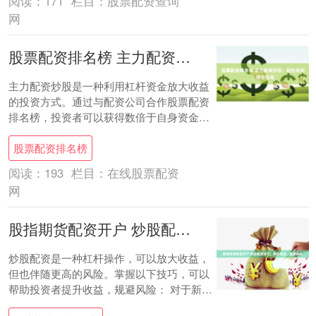
阅读：
171
栏目：
股票配资查询
网
股票配资排名榜 主力配资炒股：轻松获利，财富倍增
主力配资炒股是一种利用杠杆资金放大收益
的投资方式。通过与配资公司合作股票配资
排名榜，投资者可以获得数倍于自身资金的
资金，从而提高收益率。 然而，配资炒股也
股票配资排名榜
存在一....
阅读：
193
栏目：
在线股票配资
网
股指期货配资开户 炒股配资技巧：提升收益，规避风险
炒股配资是一种杠杆操作，可以放大收益，
但也伴随更高的风险。掌握以下技巧，可以
帮助投资者提升收益，规避风险： 对于新手
投资者而言，雅安股票配资提供专业的投资